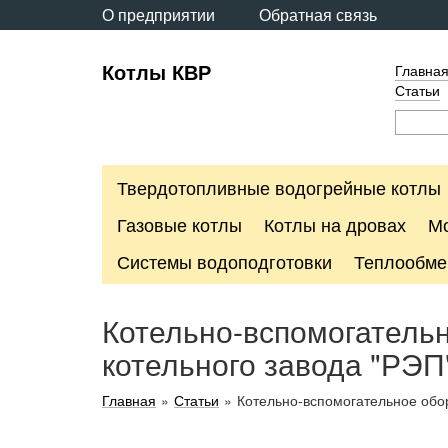
О предприятии
Обратная связь
Котлы КВР
Главна
Статьи
Твердотопливные водогрейные котлы
Газовые котлы
Котлы на дровах
М
Системы водоподготовки
Теплообме
Котельно-вспомогатель
котельного завода "РЭП
Главная
»
Статьи
»
Котельно-вспомогательное об