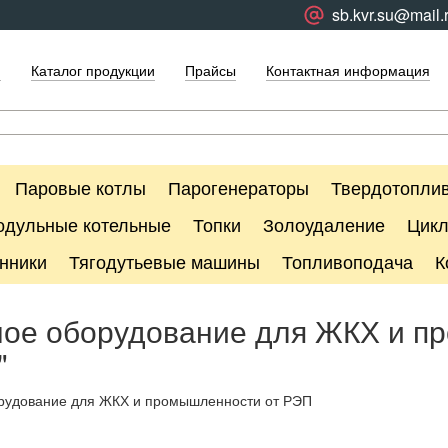
sb.kvr.su@mail.
я
Каталог продукции
Прайсы
Контактная информация
Паровые котлы
Парогенераторы
Твердотоплив
одульные котельные
Топки
Золоудаление
Цик
нники
Тягодутьевые машины
Топливоподача
К
ное оборудование для ЖКХ и п
"
орудование для ЖКХ и промышленности от РЭП