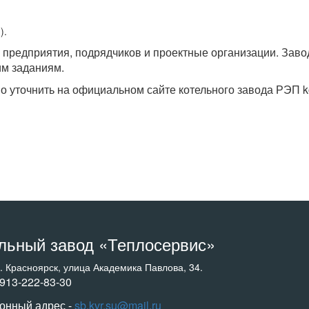
).
редприятия, подрядчиков и проектные организации. Завод
им заданиям.
 уточнить на официальном сайте котельного завода РЭП kot
льный завод «Теплосервис»
г. Красноярск, улица Академика Павлова, 34.
-913-222-83-30
онный адрес -
sb.kvr.su@mail.ru