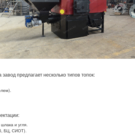
 завод предлагает несколько типов топок:
елем).
й
ектации:
шлака и угля.
5, БЦ, СИОТ).