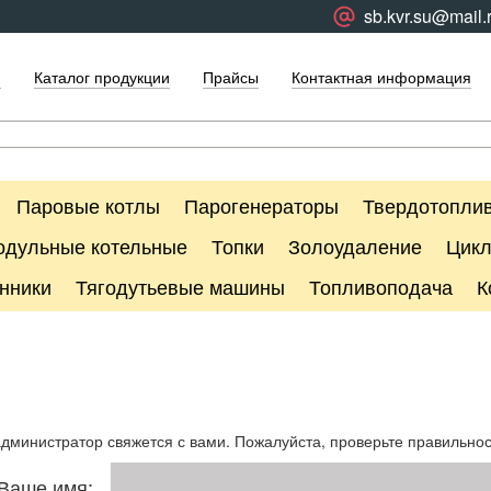
sb.kvr.su@mail.
я
Каталог продукции
Прайсы
Контактная информация
Паровые котлы
Парогенераторы
Твердотоплив
одульные котельные
Топки
Золоудаление
Цик
нники
Тягодутьевые машины
Топливоподача
К
администратор свяжется с вами. Пожалуйста, проверьте правильно
Ваше имя: