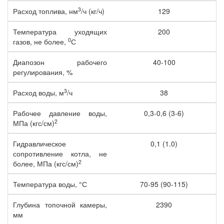
3
Расход топлива, нм
/ч (кг/ч)
129
Температура уходящих
200
0
газов, не более,
С
Диапозон рабочего
40-100
регулирования, %
3
Расход воды, м
/ч
38
Рабочее давление воды,
0,3-0,6 (3-6)
2
МПа (кгс/см)
Гидравлическое
0,1 (1.0)
сопротивление котла, не
2
более, МПа (кгс/см)
Температура воды, °С
70-95 (90-115)
Глубина топочной камеры,
2390
мм