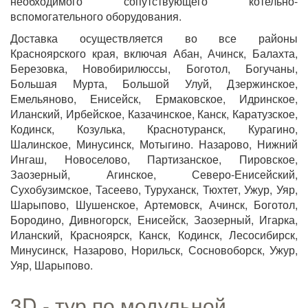
необходимого сопутствующего котельно-
вспомогательного оборудования.
Доставка осуществляется во все районы
Красноярского края, включая Абан, Ачинск, Балахта,
Березовка, Новобирилюссы, Боготол, Богучаны,
Большая Мурта, Большой Улуй, Дзержинское,
Емельяново, Енисейск, Ермаковское, Идринское,
Иланский, Ирбейское, Казачинское, Канск, Каратузское,
Кодинск, Козулька, Краснотуранск, Курагино,
Шалинское, Минусинск, Мотыгино. Назарово, Нижний
Ингаш, Новоселово, Партизанское, Пировское,
Заозерный, Агинское, Северо-Енисейский,
Сухобузимское, Тасеево, Туруханск, Тюхтет, Ужур, Уяр,
Шарыпово, Шушенское, Артемовск, Ачинск, Боготол,
Бородино, Дивногорск, Енисейск, Заозерный, Игарка,
Иланский, Красноярск, Канск, Кодинск, Лесосибирск,
Минусинск, Назарово, Норильск, Сосновоборск, Ужур,
Уяр, Шарыпово.
3D - тур по модульной